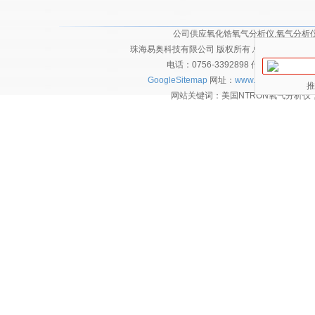
公司供应氧化锆氧气分析仪,氧气分析仪,
珠海易奥科技有限公司 版权所有 总访问量：
2130
电话：0756-3392898 传真：0756-
GoogleSitemap
网址：
www.eautec.cn
技术
推
网站关键词：美国NTRON氧气分析仪，