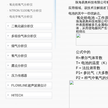
珠海易奥科技有限公司
·
氧化锆氧气分析仪
应用领域。该技术注解描述
·
NTRON 5100氧气分析仪
电池的其
中一些优缺点。
·
电化学氧气分析仪
氧化锆电池
–
工作
珠海易奥科技有限公司
外表面都被多孔金属电
二氧化碳分析仪
体，从而使电极间产生
程得出
多组份气体分析仪
烟气分析仪
公式中的
氢气分析仪
R=
摩尔气体常数
T=
电池的温度（
K
露点分析仪
F =
法拉弟常数
P1=
参比气（大多
压力传感器
P2 =
样气中氧气的
FLOWLINE超声波液位计
HITECH