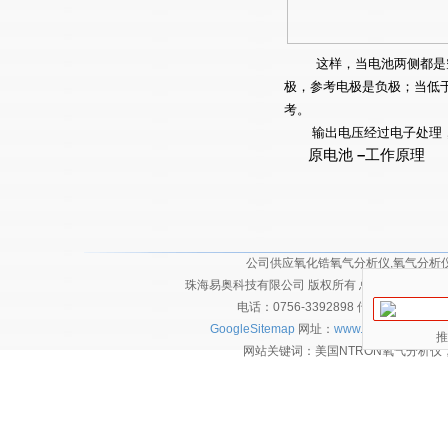
这样，当电池两侧都是空
极，参考电极是负极；当低
考。
输出电压经过电子处理，
原电池
–
工作原理
公司供应氧化锆氧气分析仪,氧气分析仪,
珠海易奥科技有限公司 版权所有 总访问量：
2127
电话：0756-3392898 传真：0756-
GoogleSitemap
网址：
www.eautec.cn
技术
推
网站关键词：美国NTRON氧气分析仪，