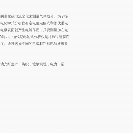
量的变化或电流变化来测量气体成分。为了提
的电化学式分析仪有定电位电解式和伽伐尼电
在电极表面就产生电解作用，只要测量加在电
的能力。伽伐尼电池式分析仪是将透过隔膜而
浓度。通过选择不同的电极材料和电解液来改
玻璃光纤生产，纺织，垃圾填埋，电力，沼