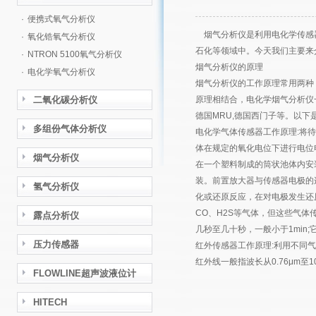
·
便携式氧气分析仪
烟气分析仪是利用电化学传感器
·
氧化锆氧气分析仪
石化等领域中。今天我们主要来
·
NTRON 5100氧气分析仪
烟气分析仪的原理
·
电化学氧气分析仪
烟气分析仪的工作原理常用两种
二氧化碳分析仪
原理相结合，电化学烟气分析仪一
德国MRU,德国西门子等。以下
多组份气体分析仪
电化学气体传感器工作原理:将
体在规定的氧化电位下进行电位
烟气分析仪
在一个塑料制成的筒状池体内安
装。前置放大器与传感器电极的
氢气分析仪
化或还原反应，在对电极发生还
CO、H2S等气体，但这些气体
露点分析仪
几秒至几十秒，一般小于1min
压力传感器
红外传感器工作原理:利用不同
红外线一般指波长从0.76μm至
FLOWLINE超声波液位计
HITECH