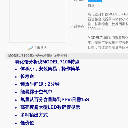
概述
氧化锆分析仪MODEL 7
器使整台仪器具有体积小
位，长期稳定，校准周期长等
产品特点：
1000ppm。
MODEL7100采用微型
年。仪器广泛应用于空气
处理，气体混合测量等应
点击放大
MODEL 7100氧化锆分析仪
的详细资料：
氧化锆分析仪MODEL 7100特点
体积小，安装简易，操作简单
●
长寿命
●
预热时间短：
2
分钟
●
能暴露于空气中
●
氧量从百分含量降到
PPm
只需
15S
●
高亮度超大型
LED
数码管显示
●
多种输出方式
●
低价位
●