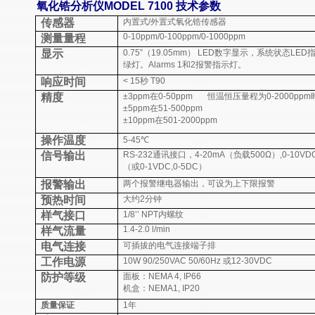
氧化锆分析仪MODEL 7100 技术参数
传感器
内置式/外置式氧化锆传感器
0-10ppm/0-100ppm/0-1000ppm
测量量程
显示
0.75”（19.05mm） LED数字显示，系统状态
绿灯。Alarms 1和2报警指示灯。
响应时间
< 15秒 T90
精度
±
3ppm在0-50ppm
恒温恒压量程为0-2000ppm
±
5ppm在51-500ppm
±
10ppm在501-2000ppm
操作温度
5-45
℃
信号输出
RS-232通讯接口，4-20mA（负载500Ω）,0-10VD
（或0-1VDC,0-5DC）
报警输出
两个报警继电器输出，可设为上下限报警
预热时间
大约2分钟
样气接口
1/8’’ NPT内螺纹
1.4-2.0 l/min
样气流量
电气连接
可插拔的电气连接端子排
工作电源
10W 90/250VAC 50/60Hz 或12-30VDC
防护等级
面板：NEMA 4, IP66
机盒：NEMA1, IP20
质量保证
1年